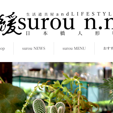
hop
surou NEWS
surou MENU
おす