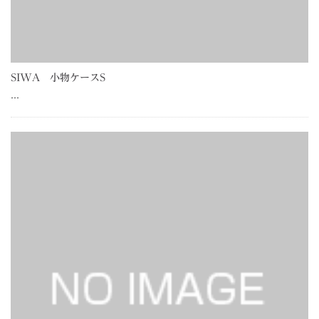
SIWA 小物ケースS
…