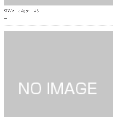
SIWA 小物ケースS
…