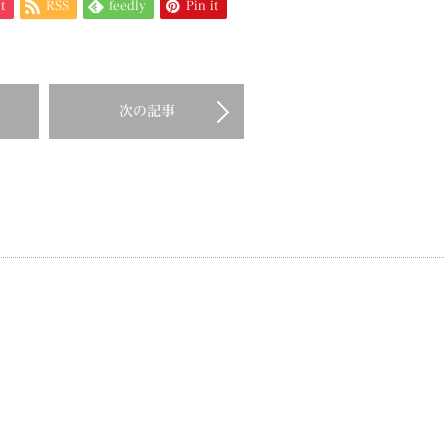
t
RSS
feedly
Pin it
次の記事