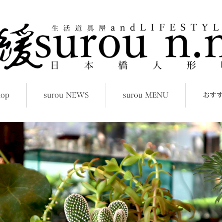
hop
surou NEWS
surou MENU
おす