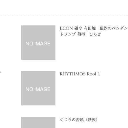
JICON 磁今 有田焼 磁器のペンダン
トランプ 菊型 ひらき
プ
RHYTHMOS Rool L
くじらの書鎮（鉄製）